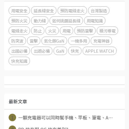
用電安全
延長線安全
預防電線走火
台灣製造
預防火災
動力線
如何挑選延長線
用電知識
電線走火
防止
火災
用電
預防雷擊
積污導電
防突波
雷擊
氮化鎵GaN
一機多用
充電神器
出國必備
出遊必備
GaN
快充
APPLE WATCH
快充知識
最新文章
1
一顆充電器可以同時幫手機、平板、筆電、A⋯