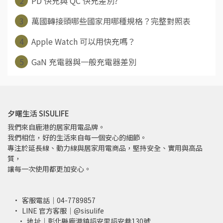
2
PD 快充與 QC 快充差別?
3
萬國轉接頭哪些國家用哪種規格？完整對照表
4
Apple Watch 可以用快充嗎？
5
GaN 充電器與一般充電器差別
夕曙生活 SISULIFE
我們來自鹿港的居家用電品牌。
我們相信，好的生活來自每一個安心的細節。
專注於延長線、動力線與居家用電商品，堅持安全、實用與高品
質，
讓每一次使用都更加安心。
客服電話｜04-7789857
LINE 官方客服｜@sisulife
地址｜彰化縣鹿港鎮詔安里詔安巷130號