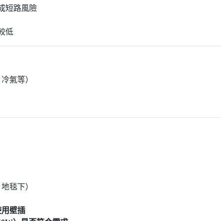
成短路風險
較低
、冷氣等）
）
、地毯下）
使用壁插