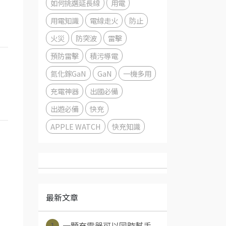
如何挑選延長線
用電
用電知識
電線走火
防止
火災
防突波
雷擊
預防雷擊
積污導電
氮化鎵GaN
GaN
一機多用
充電神器
出國必備
出遊必備
快充
APPLE WATCH
快充知識
最新文章
1
一顆充電器可以同時幫手