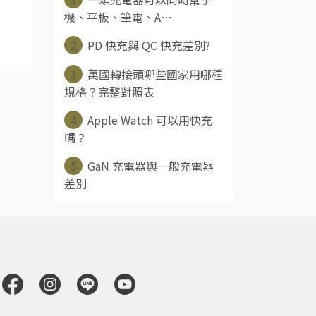
機、平板、筆電、A⋯
2
PD 快充與 QC 快充差別?
3
萬國轉接頭哪些國家用哪種
規格？完整對照表
4
Apple Watch 可以用快充
嗎？
5
GaN 充電器與一般充電器
差別