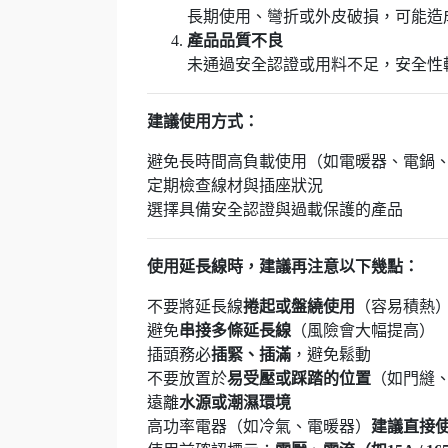
長期使用、彎折或外皮破損，可能造
產品品質不良
未通過安全認證或用料不足，安全性
建議使用方式：
避免長時間高負載使用（如電暖器、電鍋
定期檢查線材與插座狀況
選擇具備安全認證與過載保護的產品
使用延長線時，建議再注意以下幾點：
不要將延長線
捲起或盤繞使用
（容易積熱
避免
串接多條延長線
（風險會大幅提高）
插頭務必
插緊、插滿
，避免鬆動
不要放置於
易受壓或踩踏的位置
（如門縫
遠離
水源或潮濕環境
高功率電器（如冷氣、電暖器）
建議直接