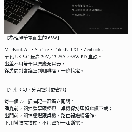
【為輕薄筆電而生的 65W】
MacBook Air、Surface、ThinkPad X1、Zenbook，
單孔 USB-C 最高 20V／3.25A，65W PD 直餵。
出差不用帶筆電原廠充電器，
從房間到會議室到咖啡店，一條搞定。
【3 孔 3 切，分開控制更省電】
每一個 AC 插座配一顆獨立開關。
睡覺前，關掉螢幕跟檯燈，桌機保持運轉繼續下載；
出門前，關掉檯燈跟桌機，路由器繼續運作。
不用彎腰拔插頭，不用整排一起斷電。