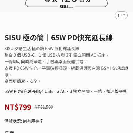
1
/
7
SISU 極の簡｜65W PD快充延長線
SISU 夕曙生活 極の簡 65W 氮化鎵延長線
整合 3 個 USB-C、1 個 USB-A 與 3 孔獨立開關 AC 插座，
一條即可同時為筆電、手機與桌面設備供電。
支援 PD 65W 快充、平頭貼牆插頭、過載保護與台灣 BSMI 安規認證
讓。
桌面更簡潔、安全。
65W PD快充延長線,4 USB．3 AC．3 獨立開關．一條，整理整張桌
NT$799
NT$1,599
供貨狀況:
尚有庫存 7