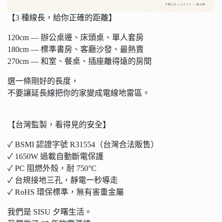
【3 種線長，給你正確的距離】
120cm — 辦公桌邊、床頭桌、單人套房
180cm — 標準書房、客廳沙發、最熱賣
270cm — 和室、餐桌、插座離得遠的房間
選一條剛好的長度，
不要讓延長線把你的家變成電線地雷區。
【台灣監製，看得見的安全】
✓ BSMI 認證字號 R31554（台灣合法販售）
✓ 1650W 過載自動斷電保護
✓ PC 阻燃外殼，耐 750°C
✓ 台規接地三孔，靜電一秒導走
✓ RoHS 環保標準，無有害重金屬
我們是 SISU 夕曙生活。