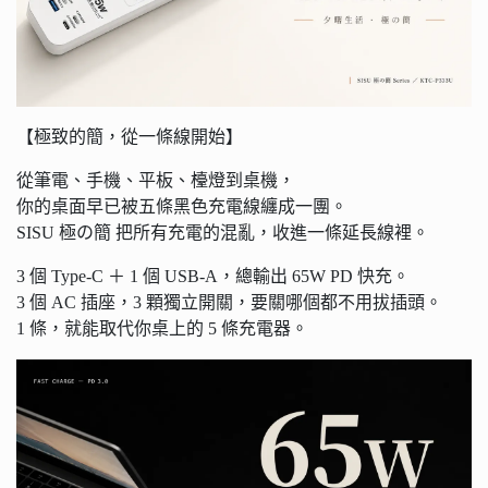
【極致的簡，從一條線開始】
從筆電、手機、平板、檯燈到桌機，
你的桌面早已被五條黑色充電線纏成一團。
SISU 極の簡 把所有充電的混亂，收進一條延長線裡。
3 個 Type-C ＋ 1 個 USB-A，總輸出 65W PD 快充。
3 個 AC 插座，3 顆獨立開關，要關哪個都不用拔插頭。
1 條，就能取代你桌上的 5 條充電器。