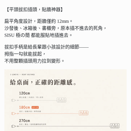
【平頭拔扣插頭，貼牆神器】
扁平角度設計，距牆僅約 12mm。
沙發後、冰箱後、書櫃旁，原本插不進去的死角，
SISU 極の簡 都能服貼地插進去。
拔扣手柄是給長輩跟小孩設計的細節——
拇指一勾就能拔起，
不用整顆插頭用力拉到變形。