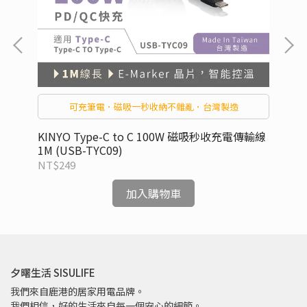
協
可充筆電．磁吸一秒收納不雜亂．台灣製造
電傳
KINYO Type-C to C 100W 磁吸秒收充電傳輸線
KI
1M (USB-TYC09)
傳輸
NT$249
NT
加入購物車
夕曙生活 SISULIFE
我們來自鹿港的居家用電品牌。
我們相信，好的生活來自每一個安心的細節。