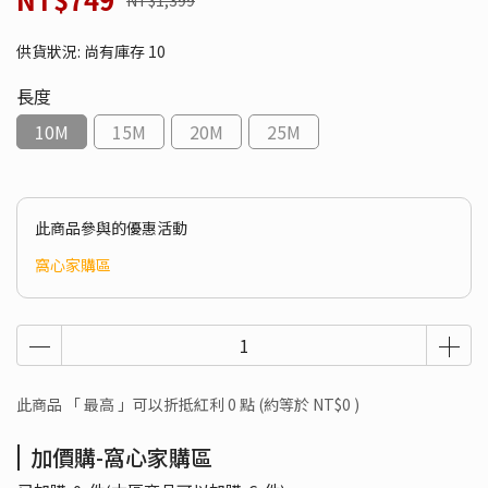
NT$1,399
供貨狀況:
尚有庫存 10
長度
10M
15M
20M
25M
此商品參與的優惠活動
窩心家購區
此商品 「 最高 」可以折抵紅利
0
點 (約等於
NT$0
)
加價購-窩心家購區