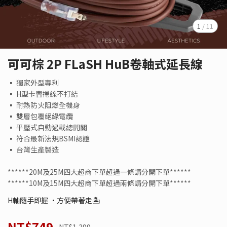
1
/
11
可可棕 2P FLaSH HuB卷軸式延長線
▪ 獨家外型專利
▪ H型卡曹捲線不打結
▪ 耐熱防火阻燃全機身
▪ 雙層包覆絕緣電纜
▪ 平壓式自動過載總開關
▪ 符合最新法規BSMI認證
▪ 台灣生產製造
******20M及25M四大超商下單超過一條請分開下單******
******10M及15M四大超商下單超過兩條請分開下單******
H軸隨手即握 •方便帶著走🏝️
NT$749