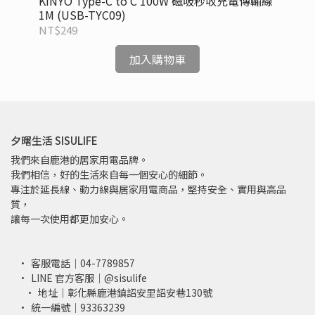
電傳
KINYO Type-C to C 100W 磁吸秒收充電傳輸線
KI
1M (USB-TYC09)
傳輸
NT$249
NT
加入購物車
夕曙生活 SISULIFE
我們來自鹿港的居家用電品牌。
我們相信，好的生活來自每一個安心的細節。
專注於延長線、動力線與居家用電商品，堅持安全、實用與高品
質，
讓每一次使用都更加安心。
客服電話｜04-7789857
LINE 官方客服｜@sisulife
地址｜彰化縣鹿港鎮詔安里詔安巷130號
統一編號｜93363239