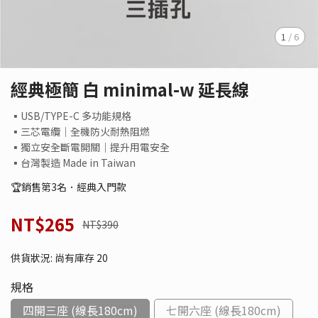
1
/
6
經典極簡 白 minimal-w 延長線
▪USB/TYPE-C 多功能規格
▪三芯電纜│全機防火耐熱阻燃
▪獨立安全斷電開關│提升用電安全
▪台灣製造 Made in Taiwan
🏆銷售第3名．經典入門款
NT$265
NT$390
供貨狀況:
尚有庫存 20
規格
四開三座 (線長180cm)
七開六座 (線長180cm)