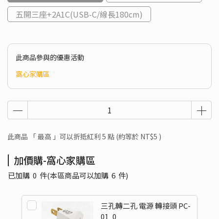
五開三座+2A1C(USB-C/線長180cm)
此商品參與的優惠活動
窩心家購區
此商品 「 最高 」可以折抵紅利
5
點 (約等於
NT$5
)
加價購-窩心家購區
已加購
0
件
(本區商品可以加購
6
件)
三孔轉二孔 電源 轉接頭 PC-
01_0