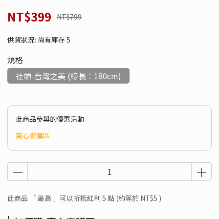
NT$399
NT$799
供貨狀況:
尚有庫存 5
規格
社頭-台灣之美 (線長︰180cm)
此商品參與的優惠活動
窩心家購區
此商品 「 最高 」可以折抵紅利
5
點 (約等於
NT$5
)