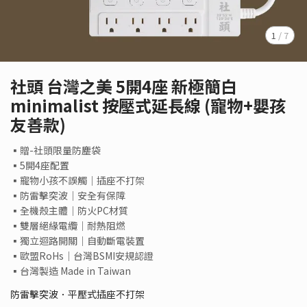
1
/
7
社頭 台灣之美 5開4座 新極簡白
minimalist 按壓式延長線 (寵物+嬰孩
友善款)
▪贈-社頭限量防塵袋
▪5開4座配置
▪寵物小孩不誤觸│插座不打架
▪防雷擊突波│安全有保障
▪全機殼主體│防火PC材質
▪雙層絕緣電纜│耐熱阻燃
▪獨立迴路開關│自動斷電裝置
▪歐盟RoHs│台灣BSMI安規認證
▪台灣製造 Made in Taiwan
防雷擊突波．平壓式插座不打架