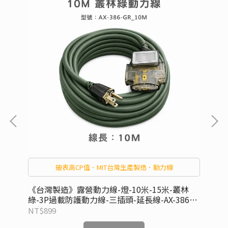
破表高CP值．MIT台灣生產製造．動力線
 按
《台灣製造》露營動力線-燈-10米-15米-叢林
《
綠-3P過載防護動力線-三插頭-延長線-AX-386-
黑-
GR
BK
NT$899
NT