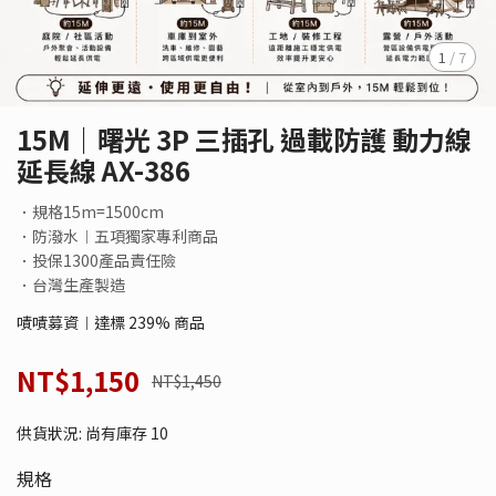
1
/
7
15M｜曙光 3P 三插孔 過載防護 動力線
延長線 AX-386
．規格15m=1500cm
．防潑水︱五項獨家專利商品
．投保1300產品責任險
．台灣生產製造
嘖嘖募資︱達標 239% 商品
NT$1,150
NT$1,450
供貨狀況:
尚有庫存 10
規格